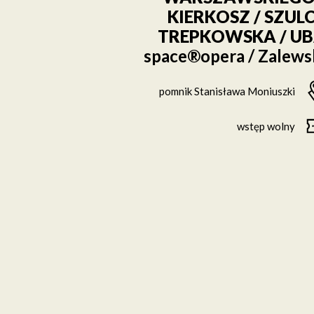
KIERKOSZ / SZULC
TREPKOWSKA / U
space®opera / Zalews
pomnik Stanisława Moniuszki
wstęp wolny