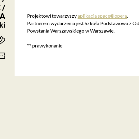
 /
BA
Projektowi towarzyszy
aplikacja space®opera
.
Partnerem wydarzenia jest Szkoła Podstawowa z Odd
ki
Powstania Warszawskiego w Warszawie.
** prawykonanie