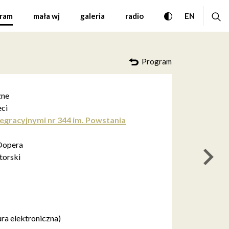
ej z Oddziałami Integra
przełącz wersję
ro
CHANGE 
ram
mała wj
galeria
radio
EN
Program
zne
eci
egracyjnymi nr 344 im. Powstania
e®opera
nas
torski
ura elektroniczna)