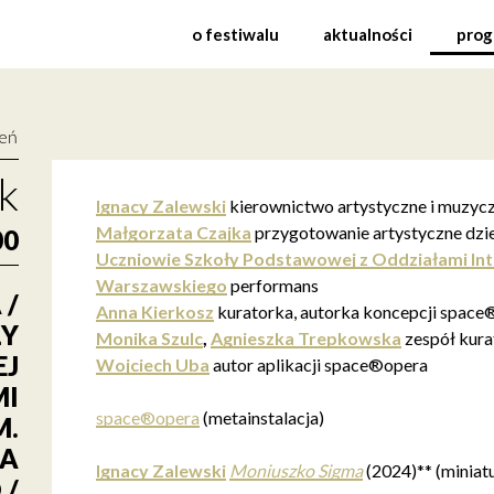
niowie Szkoły Podstawow
o festiwalu
aktualności
prog
ień
k
Ignacy Zalewski
kierownictwo artystyczne i muzyc
Małgorzata Czajka
przygotowanie artystyczne dzi
00
Uczniowie Szkoły Podstawowej z Oddziałami Int
Warszawskiego
performans
 /
Anna Kierkosz
kuratorka, autorka koncepcji spac
ŁY
Monika Szulc
,
Agnieszka Trepkowska
zespół kura
J
Wojciech Uba
autor aplikacji space®opera
MI
space®opera
(metainstalacja)
M.
IA
Ignacy Zalewski
Moniuszko Sigma
(2024)** (miniat
 /