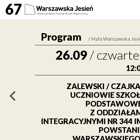
Zalewski / Czajka / Ucz
67
Program
/
Mała Warszawska Jes
26.09
/
czwarte
12:
ZALEWSKI / CZAJKA
UCZNIOWIE SZKO
poprzednie wydarzenie / previous event
PODSTAWOWE
Z ODDZIAŁA
INTEGRACYJNYMI NR 344 I
POWSTAN
WARSZAWSKIEGO