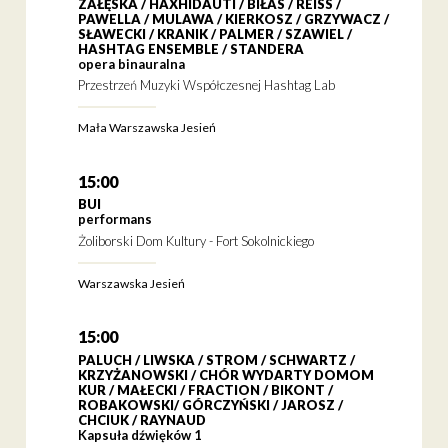
ZAŁĘSKA / HAXHIDAUTI / BIŁAS / REISS /
PAWELLA / MULAWA / KIERKOSZ / GRZYWACZ /
SŁAWECKI / KRANIK / PALMER / SZAWIEL /
HASHTAG ENSEMBLE / STANDERA
opera binauralna
Przestrzeń Muzyki Współczesnej Hashtag Lab
Mała Warszawska Jesień
15:00
BUI
performans
Żoliborski Dom Kultury - Fort Sokolnickiego
Warszawska Jesień
15:00
PALUCH / LIWSKA / STROM / SCHWARTZ /
KRZYŻANOWSKI / CHÓR WYDARTY DOMOM
KUR / MAŁECKI / FRACTION / BIKONT /
ROBAKOWSKI/ GÓRCZYŃSKI / JAROSZ /
CHCIUK / RAYNAUD
Kapsuła dźwięków 1