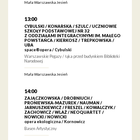
Mała Warszawska Jesień
13:00
CYBULSKI / KONARSKA / SZULC / UCZNIOWIE
SZKOŁY PODSTAWOWEJ NR 32
Z ODDZIAŁAMI INTEGRACYJNYMI IM. MAŁEGO
POWSTAŃCA / KIERKOSZ / TREPKOWSKA /
UBA
space®opera / Cybulski
Warszawskie Pegazy / łąka przed budynkiem Biblioteki
Narodowej
Mała Warszawska Jesień
14:00
ZAJĄCZKOWSKA / DROBNIUCH /
PRONIEWSKA-MAZUREK / NAUMAN /
JARNUSZKIEWICZ / FRESZEL / KOWALCZYK /
ZACHOWICZ / WLAŹ / NEOQUARTET /
NOWICKI / NOWICKI
opera ekologiczna / Kornowicz
Basen Artystyczny