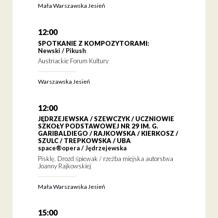
Mała Warszawska Jesień
12:00
SPOTKANIE Z KOMPOZYTORAMI:
Newski / Pikush
Austriackie Forum Kultury
Warszawska Jesień
12:00
JĘDRZEJEWSKA / SZEWCZYK / UCZNIOWIE
SZKOŁY PODSTAWOWEJ NR 29 IM. G.
GARIBALDIEGO / RAJKOWSKA / KIERKOSZ /
SZULC / TREPKOWSKA / UBA
space®opera / Jędrzejewska
Pisklę. Drozd śpiewak / rzeźba miejska autorstwa
Joanny Rajkowskiej
Mała Warszawska Jesień
15:00