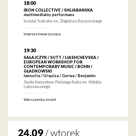
18:00
IRON COLLECTIVE / SHLIABANSKA
multimedialny performans
Instytut Teatralny im. Zbigniewa Raszewskiego
Impreza towarzysząca
19:30
SAŁAJCZYK / SUTT / LIASHCHEVSKA /
EUROPEAN WORKSHOP FOR
CONTEMPORARY MUSIC / BOHN /
GŁADKOWSKI
Iannotta / Urquiza / Gorwa / Benjamin
Studio Koncertowe Polskiego Radia im. Witolda
Lutosławskiego
Warszawska Jesień
24.09
/
wtorek