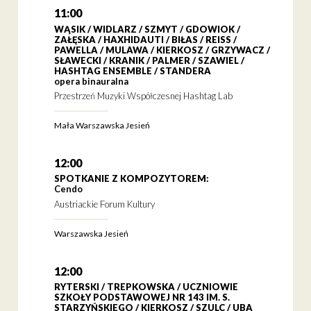
11:00
WĄSIK / WIDLARZ / SZMYT / GDOWIOK /
ZAŁĘSKA / HAXHIDAUTI / BIŁAS / REISS /
PAWELLA / MULAWA / KIERKOSZ / GRZYWACZ /
SŁAWECKI / KRANIK / PALMER / SZAWIEL /
HASHTAG ENSEMBLE / STANDERA
opera binauralna
Przestrzeń Muzyki Współczesnej Hashtag Lab
Mała Warszawska Jesień
12:00
SPOTKANIE Z KOMPOZYTOREM:
Cendo
Austriackie Forum Kultury
Warszawska Jesień
12:00
RYTERSKI / TREPKOWSKA / UCZNIOWIE
SZKOŁY PODSTAWOWEJ NR 143 IM. S.
STARZYŃSKIEGO / KIERKOSZ / SZULC / UBA