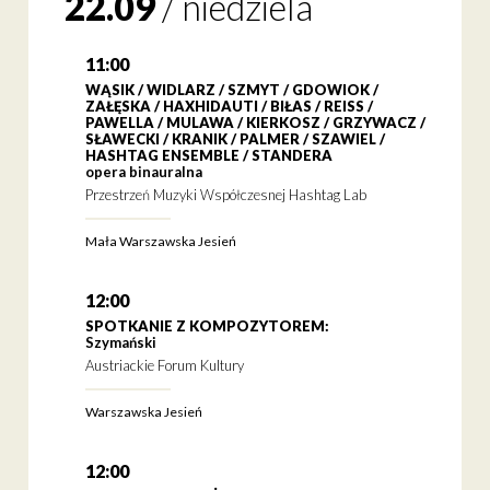
22.09
/
niedziela
11:00
WĄSIK / WIDLARZ / SZMYT / GDOWIOK /
ZAŁĘSKA / HAXHIDAUTI / BIŁAS / REISS /
PAWELLA / MULAWA / KIERKOSZ / GRZYWACZ /
SŁAWECKI / KRANIK / PALMER / SZAWIEL /
HASHTAG ENSEMBLE / STANDERA
opera binauralna
Przestrzeń Muzyki Współczesnej Hashtag Lab
Mała Warszawska Jesień
12:00
SPOTKANIE Z KOMPOZYTOREM:
Szymański
Austriackie Forum Kultury
Warszawska Jesień
12:00