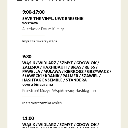
9:00-17:00
SAVE THE VINYL. UWE BRESSNIK
wystawa
Austriackie Forum Kultury
Impreza towarzysząca
9:30
WĄSIK / WIDLARZ / SZMYT / GDOWIOK /
ZAŁĘSKA / HAXHIDAUTI / BIŁAS / REISS /
PAWELLA / MULAWA / KIERKOSZ / GRZYWACZ /
SŁAWECKI / KRANIK / PALMER / SZAWIEL /
HASHTAG ENSEMBLE / STANDERA
opera binauralna
Przestrzeń Muzyki Współczesnej Hashtag Lab
Mała Warszawska Jesień
11:00
WĄSIK / WIDLARZ / SZMYT / GDOWIOK /