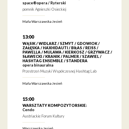
space®opera / Ryterski
pomnik Agnieszki Osieckiej
Mała Warszawska Jesień
13:00
WĄSIK / WIDLARZ / SZMYT / GDOWIOK /
ZAŁĘSKA / HAXHIDAUTI / BIŁAS / REISS /
PAWELLA / MULAWA / KIERKOSZ / GRZYWACZ /
SŁAWECKI / KRANIK / PALMER / SZAWIEL /
HASHTAG ENSEMBLE / STANDERA
opera binauralna
Przestrzeń Muzyki Współczesnej Hashtag Lab
Mała Warszawska Jesień
15:00
WARSZTATY KOMPOZYTORSKIE:
Cendo
Austriackie Forum Kultury
Warszawska Jesień