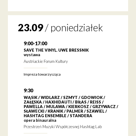
23.09
/
poniedziałek
9:00-17:00
SAVE THE VINYL. UWE BRESSNIK
wystawa
Austriackie Forum Kultury
Impreza towarzysząca
9:30
WĄSIK / WIDLARZ / SZMYT / GDOWIOK /
ZAŁĘSKA / HAXHIDAUTI / BIŁAS / REISS /
PAWELLA / MULAWA / KIERKOSZ / GRZYWACZ /
SŁAWECKI / KRANIK / PALMER / SZAWIEL /
HASHTAG ENSEMBLE / STANDERA
opera binauralna
Przestrzeń Muzyki Współczesnej Hashtag Lab