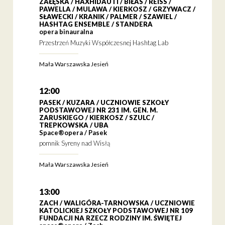
ZAŁĘSKA / HAXHIDAUTI / BIŁAS / REISS /
PAWELLA / MULAWA / KIERKOSZ / GRZYWACZ /
SŁAWECKI / KRANIK / PALMER / SZAWIEL /
HASHTAG ENSEMBLE / STANDERA
opera binauralna
Przestrzeń Muzyki Współczesnej Hashtag Lab
Mała Warszawska Jesień
12:00
PASEK / KUZARA / UCZNIOWIE SZKOŁY
PODSTAWOWEJ NR 231 IM. GEN. M.
ZARUSKIEGO / KIERKOSZ / SZULC /
TREPKOWSKA / UBA
Space®opera / Pasek
pomnik Syreny nad Wisłą
Mała Warszawska Jesień
13:00
ZACH / WALIGÓRA-TARNOWSKA / UCZNIOWIE
KATOLICKIEJ SZKOŁY PODSTAWOWEJ NR 109
FUNDACJI NA RZECZ RODZINY IM. ŚWIĘTEJ