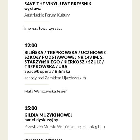
SAVE THE VINYL. UWE BRESSNIK
wystawa
Austriackie Forum Kultury
Impreza towarzysząca
12:00
BILIŃSKA / TREPKOWSKA / UCZNIOWIE
SZKOŁY PODSTAWOWEJ NR 143 IM. S.
STARZYŃSKIEGO / KIERKOSZ / SZULC /
TREPKOWSKA / UBA
space®opera / Bilińska
schody pod Zamkiem Ujazdowskim
Mała Warszawska Jesień
15:00
GILDIA MUZYKI NOWEJ
panel dyskusyjny
Przestrzeń Muzyki Współczesnej Hashtag Lab
Impreza towarzysząca