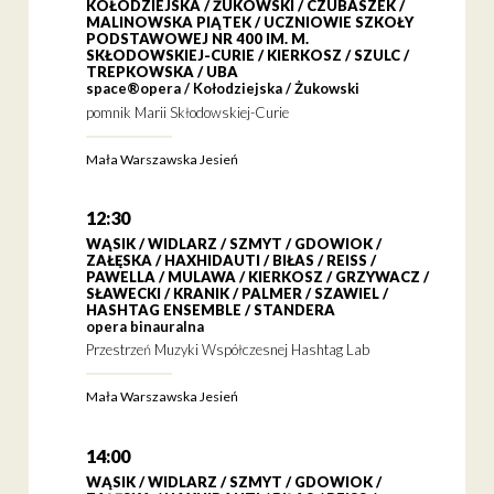
KOŁODZIEJSKA / ŻUKOWSKI / CZUBASZEK /
MALINOWSKA PIĄTEK / UCZNIOWIE SZKOŁY
PODSTAWOWEJ NR 400 IM. M.
SKŁODOWSKIEJ-CURIE / KIERKOSZ / SZULC /
TREPKOWSKA / UBA
space®opera / Kołodziejska / Żukowski
pomnik Marii Skłodowskiej-Curie
Mała Warszawska Jesień
12:30
WĄSIK / WIDLARZ / SZMYT / GDOWIOK /
ZAŁĘSKA / HAXHIDAUTI / BIŁAS / REISS /
PAWELLA / MULAWA / KIERKOSZ / GRZYWACZ /
SŁAWECKI / KRANIK / PALMER / SZAWIEL /
HASHTAG ENSEMBLE / STANDERA
opera binauralna
Przestrzeń Muzyki Współczesnej Hashtag Lab
Mała Warszawska Jesień
14:00
WĄSIK / WIDLARZ / SZMYT / GDOWIOK /