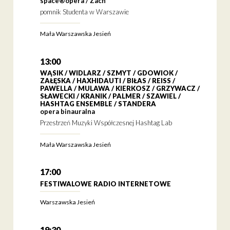
space®opera / Zach
pomnik Studenta w Warszawie
Mała Warszawska Jesień
13:00
WĄSIK / WIDLARZ / SZMYT / GDOWIOK /
ZAŁĘSKA / HAXHIDAUTI / BIŁAS / REISS /
PAWELLA / MULAWA / KIERKOSZ / GRZYWACZ /
SŁAWECKI / KRANIK / PALMER / SZAWIEL /
HASHTAG ENSEMBLE / STANDERA
opera binauralna
Przestrzeń Muzyki Współczesnej Hashtag Lab
Mała Warszawska Jesień
17:00
FESTIWALOWE RADIO INTERNETOWE
Warszawska Jesień
19:30