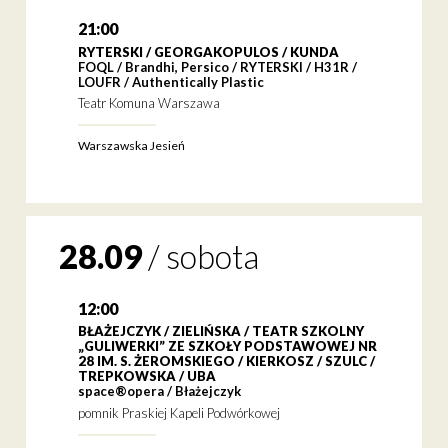
21:00
RYTERSKI / GEORGAKOPULOS / KUNDA
FOQL / Brandhi, Persico / RYTERSKI / H31R /
LOUFR / Authentically Plastic
Teatr Komuna Warszawa
Warszawska Jesień
28.09
/
sobota
12:00
BŁAŻEJCZYK / ZIELIŃSKA / TEATR SZKOLNY
„GULIWERKI” ZE SZKOŁY PODSTAWOWEJ NR
28 IM. S. ŻEROMSKIEGO / KIERKOSZ / SZULC /
TREPKOWSKA / UBA
space®opera / Błażejczyk
pomnik Praskiej Kapeli Podwórkowej