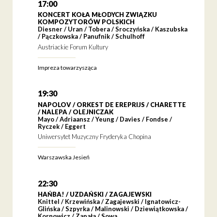
17:00
KONCERT KOŁA MŁODYCH ZWIĄZKU
KOMPOZYTORÓW POLSKICH
Diesner / Uran / Tobera / Sroczyńska / Kaszubska
/ Pączkowska / Panufnik / Schulhoff
Austriackie Forum Kultury
Impreza towarzysząca
19:30
NAPOLOV / ORKEST DE EREPRIJS / CHARETTE
/ NALEPA / OLEJNICZAK
Mayo / Adriaansz / Yeung / Davies / Fondse /
Ryczek / Eggert
Uniwersytet Muzyczny Fryderyka Chopina
Warszawska Jesień
22:30
HAŃBA! / UZDAŃSKI / ZAGAJEWSKI
Knittel / Krzewińska / Zagajewski / Ignatowicz-
Glińska / Szpyrka / Malinowski / Dziewiątkowska /
Kornowicz / Zapała / Sowa