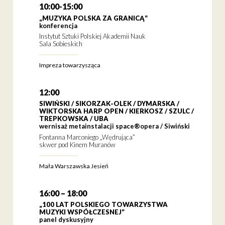
10:00-15:00
„MUZYKA POLSKA ZA GRANICĄ”
konferencja
Instytut Sztuki Polskiej Akademii Nauk
Sala Sobieskich
Impreza towarzysząca
12:00
SIWIŃSKI / SIKORZAK-OLEK / DYMARSKA /
WIKTORSKA HARP OPEN / KIERKOSZ / SZULC /
TREPKOWSKA / UBA
wernisaż metainstalacji space®opera / Siwiński
Fontanna Marconiego „Wędrująca”
skwer pod Kinem Muranów
Mała Warszawska Jesień
16:00 – 18:00
„100 LAT POLSKIEGO TOWARZYSTWA
MUZYKI WSPÓŁCZESNEJ”
panel dyskusyjny