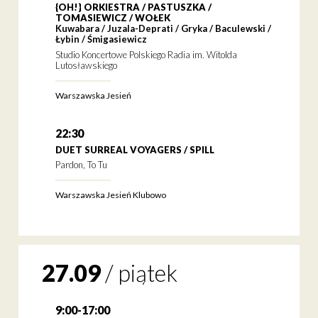
{OH!} ORKIESTRA / PASTUSZKA /
TOMASIEWICZ / WOŁEK
Kuwabara / Juzala-Deprati / Gryka / Baculewski /
Łybin / Śmigasiewicz
Studio Koncertowe Polskiego Radia im. Witolda
Lutosławskiego
Warszawska Jesień
22:30
DUET SURREAL VOYAGERS / SPILL
Pardon, To Tu
Warszawska Jesień Klubowo
27.09
/
piątek
9:00-17:00