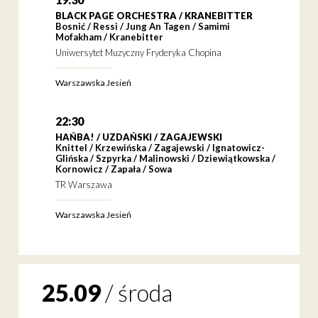
BLACK PAGE ORCHESTRA / KRANEBITTER
Bosnić / Ressi / Jung An Tagen / Samimi
Mofakham / Kranebitter
Uniwersytet Muzyczny Fryderyka Chopina
Warszawska Jesień
22:30
HAŃBA! / UZDAŃSKI / ZAGAJEWSKI
Knittel / Krzewińska / Zagajewski / Ignatowicz-
Glińska / Szpyrka / Malinowski / Dziewiątkowska /
Kornowicz / Zapała / Sowa
TR Warszawa
Warszawska Jesień
25.09
/
środa