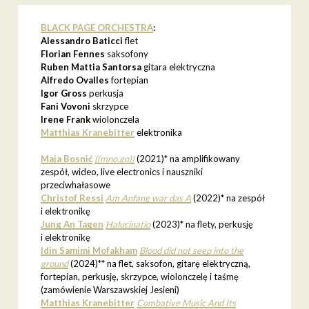
BLACK PAGE ORCHESTRA
:
Alessandro Baticci
flet
Florian Fennes
saksofony
Ruben Mattia Santorsa
gitara elektryczna
Alfredo Ovalles
fortepian
Igor Gross
perkusja
Fani Vovoni
skrzypce
Irene Frank
wiolonczela
Matthias Kranebitter
elektronika
Maja Bosnić
((mno.go))
(2021)* na amplifikowany
zespół, wideo, live electronics i nauszniki
przeciwhałasowe
Christof Ressi
Am Anfang war das A
(2022)* na zespół
i elektronikę
Jung An Tagen
Halucinatio
(2023)* na flety, perkusję
i elektronikę
Idin Samimi Mofakham
Blood did not seep into the
ground
(2024)** na flet, saksofon, gitarę elektryczną,
fortepian, perkusję, skrzypce, wiolonczelę i taśmę
(zamówienie Warszawskiej Jesieni)
Matthias Kranebitter
Combative Music And Its