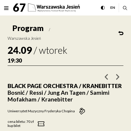
BLACK PAGE ORCHESTRA / Kra
67
rozwiń menu
przełącz wersj
CHANGE 
ro
EN
MENU
Program
/
Warszawska Jesień
24.09
/
wtorek
19:30
poprzednie w
nastę
BLACK PAGE ORCHESTRA / KRANEBITTER
Bosnić / Ressi / Jung An Tagen / Samimi
Mofakham / Kranebitter
Uniwersytet Muzyczny Fryderyka Chopina
cena biletu:
70 zł
kup bilet