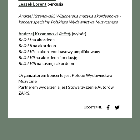
Leszek Lorent
perkusja
Andrzej Krzanowski. Wizjonerska muzyka akordeonowa -
koncert specjalny Polskiego Wydawnictwa Muzycznego
Andrzej Krzanowski
Reliefy
(wybór)
Relief I
na akordeon
Relief II
na akordeon
Relief VI
na akordeon basowy amplifikowany
Relief VII
na akordeon i perkusję
Relief VIII
na taśmę i akordeon
Organizatorem koncertu jest Polskie Wydawnictwo
Muzyczne.
Partnerem wydarzenia jest Stowarzyszenie Autorów
ZAiKS.
UDOSTĘPNIJ: